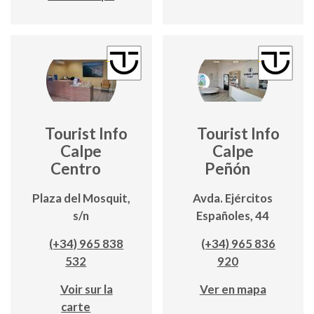
Tourist Info
Tourist Info
Calpe
Calpe
Centro
Peñón
Plaza del Mosquit,
Avda. Ejércitos
s/n
Españoles, 44
(+34) 965 838
(+34) 965 836
532
920
Voir sur la
Ver en mapa
carte