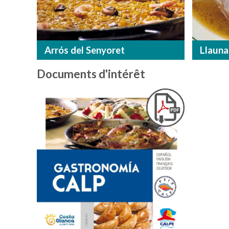
Arrós del Senyoret
Llauna
Documents d'intérêt