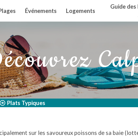
n principal
Guide des 
Plages
Événements
Logements
écouvrez Cal
Plats Typiques
ipalement sur les savoureux poissons de sa baie (lotte,