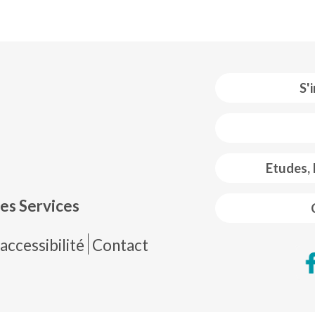
S'
 web footer
Etudes,
es Services
de página
accessibilité
Contact