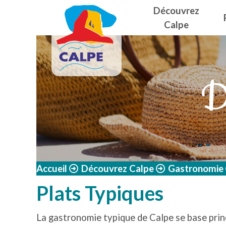
Navegació
Aller au contenu principal
Découvrez
Calpe
D
Accueil
Découvrez Calpe
Gastronomie
Plats Typiques
La gastronomie typique de Calpe se base princ