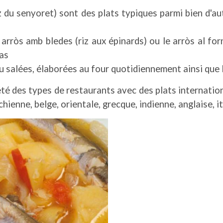
iz du senyoret) sont des plats typiques parmi bien d'au
e arròs amb bledes (riz aux épinards) ou le arròs al for
as
ou salées, élaborées au four quotidiennement ainsi que
iété des types de restaurants avec des plats internati
chienne, belge, orientale, grecque, indienne, anglaise, i