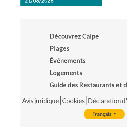
21/08/2026
Découvrez Calpe
Plages
Événements
Mapa
Logements
Guide des Restaurants et d
Pie 
Avis juridique
Cookies
Déclaration d'
Français