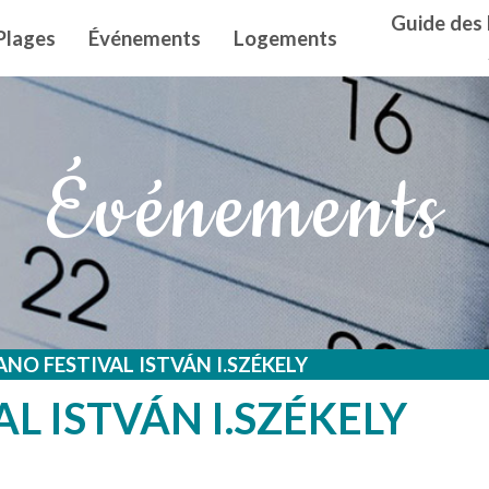
n principal
Guide des 
Plages
Événements
Logements
Événements
ANO FESTIVAL ISTVÁN I.SZÉKELY
L ISTVÁN I.SZÉKELY