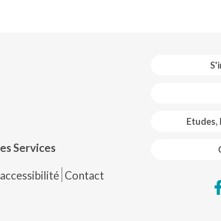
S'
 web footer
Etudes,
es Services
de página
accessibilité
Contact