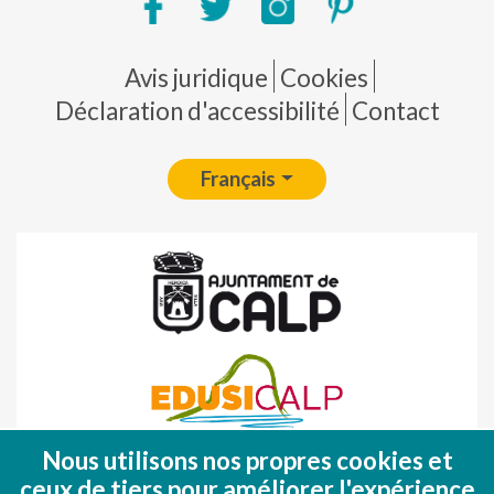
Pie de página
Avis juridique
Cookies
Déclaration d'accessibilité
Contact
Français
Nous utilisons nos propres cookies et
Fondo Europeo de Desarrollo Regional
ceux de tiers pour améliorer l'expérience