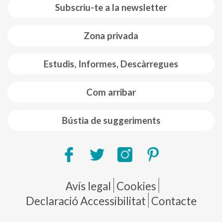
Subscriu-te a la newsletter
Zona privada
Estudis, Informes, Descàrregues
Com arribar
Bústia de suggeriments
Pie de página
Avís legal
Cookies
Declaració Accessibilitat
Contacte