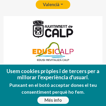
Valencià
Fondo Europeo de Desarrollo Regional
Usem cookies pròpies i de tercers per a
(FEDER)
millorar l'experiència d'usuari.
Una manera de hacer EUROPA
Punxant en el botó acceptar dones el teu
consentiment perquè ho fem.
Més info