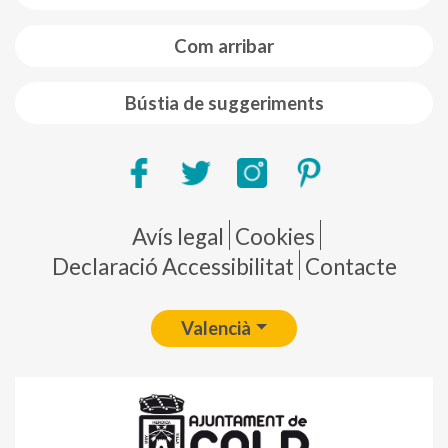
Com arribar
Bústia de suggeriments
Pie de página
Avís legal
Cookies
Declaració Accessibilitat
Contacte
Valencià