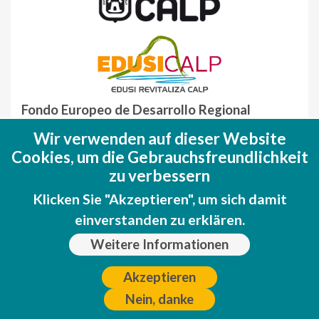
Fondo Europeo de Desarrollo Regional
(FEDER)
Wir verwenden auf dieser Website
Una manera de hacer EUROPA
Cookies, um die Gebrauchsfreundlichkeit
zu verbessern
Klicken Sie "Akzeptieren", um sich damit
einverstanden zu erklären.
Weitere Informationen
Akzeptieren
Nein, danke