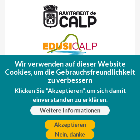
Wir verwenden auf dieser Website
Fondo Europeo de Desarrollo Regional
Cookies, um die Gebrauchsfreundlichkeit
(FEDER)
zu verbessern
Una manera de hacer EUROPA
Klicken Sie "Akzeptieren", um sich damit
einverstanden zu erklären.
Weitere Informationen
Akzeptieren
Nein, danke