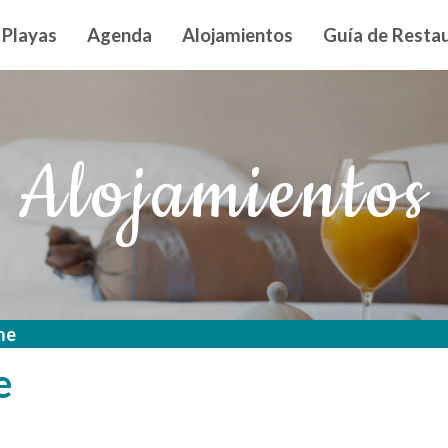
n principal
Playas
Agenda
Alojamientos
Guía de Restau
Alojamientos
me
e