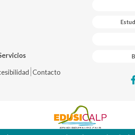
Estud
 web footer
Servicios
B
de página
esibilidad
Contacto