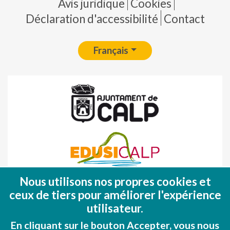
Pie de página
Avis juridique
Cookies
Déclaration d'accessibilité
Contact
Français
Nous utilisons nos propres cookies et
Fondo Europeo de Desarrollo Regional
ceux de tiers pour améliorer l'expérience
(FEDER)
utilisateur.
Una manera de hacer EUROPA
En cliquant sur le bouton Accepter, vous nous