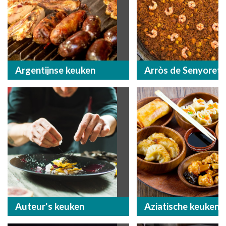
Argentijnse keuken
Arròs de Senyoret
Auteur's keuken
Aziatische keuken