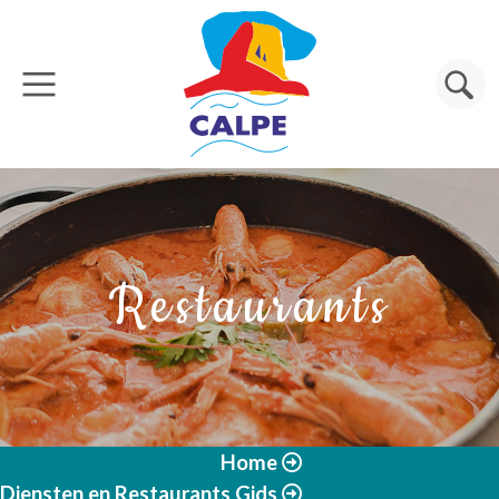
Overslaan en naar de inhoud gaan
Zoeken
Restaurants
Home
Diensten en Restaurants Gids