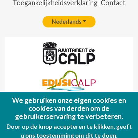
Toegankelijkheidsverklaring
Contact
Nederlands
We gebruiken onze eigen cookies en
Fondo Europeo de Desarrollo Regional
cookies van derden om de
(FEDER)
gebruikerservaring te verbeteren.
Una manera de hacer EUROPA
Door op de knop accepteren te klikken, geeft
u ons toestemming om dit te doen.