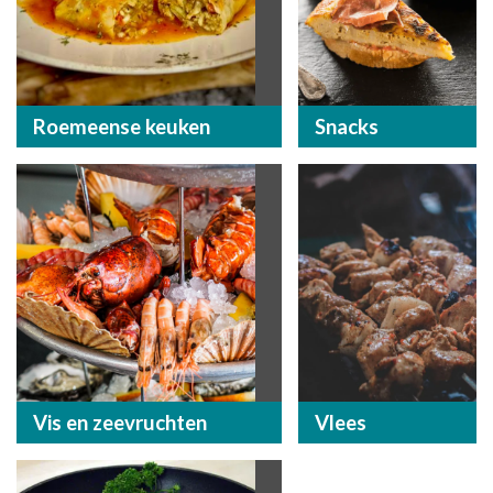
Roemeense keuken
Snacks
Vis en zeevruchten
Vlees