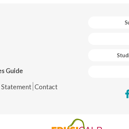
S
 web footer
Stud
es Guide
de página
y Statement
Contact