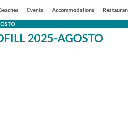
n principal
Beaches
Events
Accommodations
Restauran
AGOSTO
OFILL 2025-AGOSTO