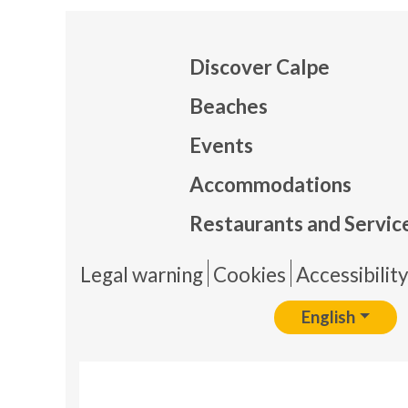
Discover Calpe
Beaches
Events
Mapa
Accommodations
Restaurants and Servic
Pie 
Legal warning
Cookies
Accessibilit
English