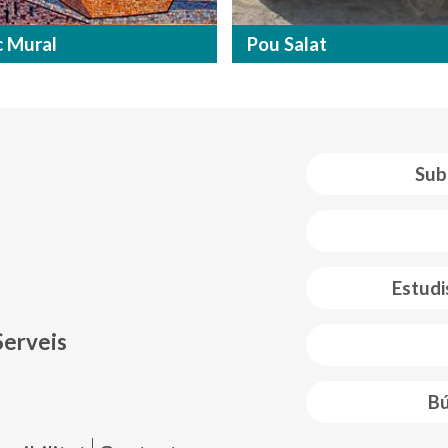
 Mural
Pou Salat
Sub
 web footer
Estudi
Serveis
Bú