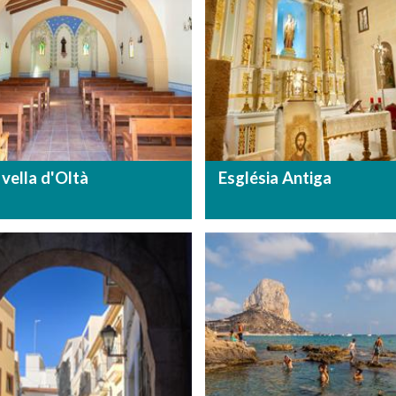
 vella d'Oltà
Església Antiga