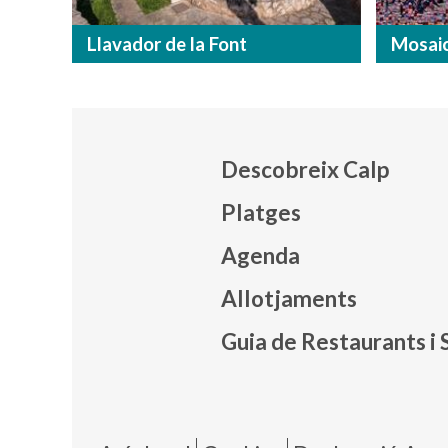
Llavador de la Font
Mosaic
Descobreix Calp
Platges
Agenda
Mapa
Allotjaments
Guia de Restaurants i 