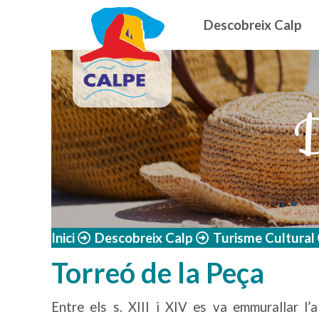
Navegació
Vés al contingut
Descobreix Calp
D
Inici
Descobreix Calp
Turisme Cultural
Torreó de la Peça
Entre els s. XIII i XIV es va emmurallar l