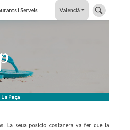
Valencià
urants i Serveis
lp
 La Peça
ns. La seua posició costanera va fer que la