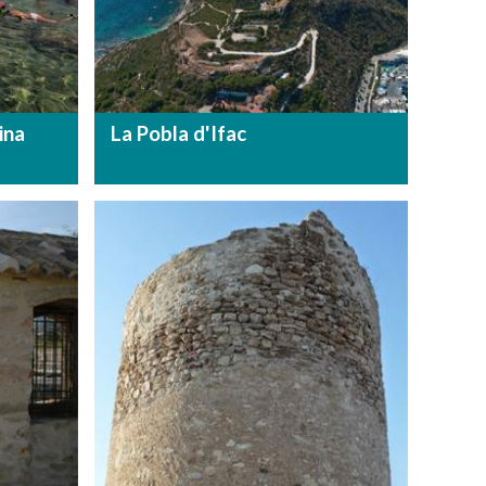
ina
La Pobla d'Ifac