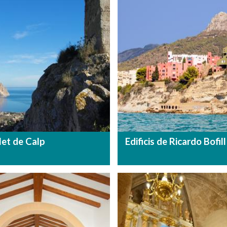
let de Calp
Edificis de Ricardo Bofill