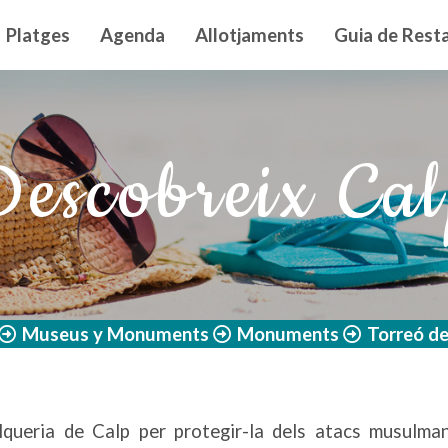
n principal
Platges
Agenda
Allotjaments
Guia de Resta
escobreix Ca
Museus y Monuments
Monuments
Torreó de
’alqueria de Calp per protegir-la dels atacs musulma