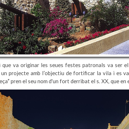
 i que va originar les seues festes patronals va ser e
un projecte amb l’objectiu de fortificar la vila i es 
a Peça” pren el seu nom d'un fort derribat el s. XX, que en