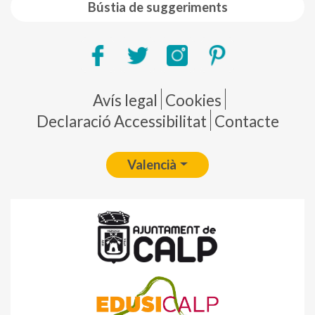
Bústia de suggeriments
Pie de página
Avís legal
Cookies
Declaració Accessibilitat
Contacte
Valencià